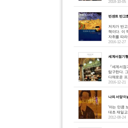
2018-10-05
빈센트 반고호
저자가 반고
책이다. 이
자취를 따라 
2016-12-27
세계서점기행
『세계서점기
탐구한다. 
다채로운 프로
2016-12-21
나의 서양 미술
'아는 만큼 
대초 재일교포
2012-08-24