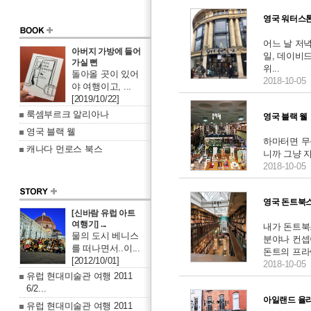
영국 워터스
어느 날 저
아버지 가방에 들어
일, 데이비
가실 뻔
위...
돌아올 곳이 있어
2018-10-05
야 여행이고, ...
[2019/10/22]
룩셈부르크 알리아나
영국 블랙 웰
영국 블랙 웰
하마터면 무
캐나다 먼로스 북스
니까 그냥 
2018-10-05
영국 돈트북
[신바람 유럽 아트
여행기] ...
내가 돈트북
물의 도시 베니스
분야나 컨셉
를 떠나면서..이...
돈트의 프라이
[2012/10/01]
2018-10-05
유럽 현대미술관 여행 2011
6/2...
아일랜드 율
유럽 현대미술관 여행 2011