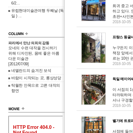
6/2...
희귀 중고 
유럽현대미술관여행 두째날 (독
하고 있다.
일 ) ...
초판+사인본이
2018-10-05
프랑스 동굴
파리에서 만난 의외의 감동
누구든지 이
모네의 수련 대작을 전시하기
책장 앞에서
위해 디자인된, 몸에 좋은 아름
르는 10만 권
다운 미술관
2018-10-05
[2012/07/09]
네델란드의 숨겨진 보석
바람이 시작되는 곳, 롱샹성당
독일 메이어
탁월한 안목으로 고른 대작의
이 서점의 1
향연
타까워하며 
서나 구경할 수
2018-10-05
벨기에 트로
서점에 들어