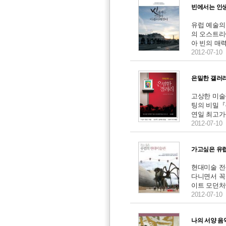
빈에서는 인생
유럽 예술의
의 오스트리
아 빈의 매력
2012-07-10
은밀한 갤러리
고상한 미술
팅의 비밀『
연일 최고가
2012-07-10
가고싶은 유럽
현대미술 전
다니면서 꼭
이트 모던처
2012-07-10
나의 서양 음악