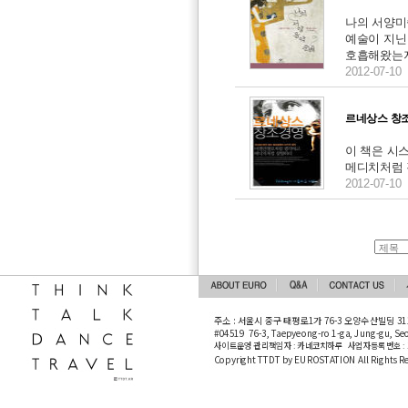
나의 서양미
예술이 지닌
호흡해왔는지
2012-07-10
르네상스 창조
이 책은 시
메디치처럼 
2012-07-10