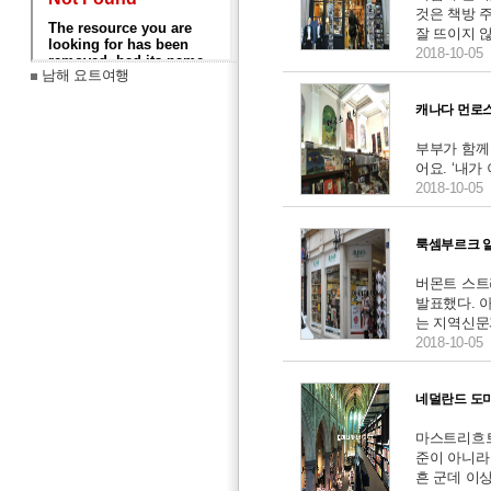
것은 책방 
잘 뜨이지 않
2018-10-05
남해 요트여행
캐나다 먼로
부부가 함께
어요. ‘내가
2018-10-05
룩셈부르크 
버몬트 스트
발표했다. 
는 지역신문
2018-10-05
네덜란드 도
마스트리흐트
준이 아니라
흔 군데 이상