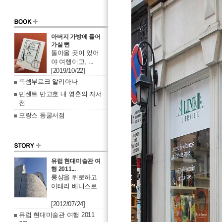
아버지 가방에 들어
가실 뻔
돌아올 곳이 있어
야 여행이고, ...
[2019/10/22]
룩셈부르크 알리아나
빈센트 반고호 내 영혼의 자서
전
프랑스 동굴서점
유럽 현대미술관 여
행 2011...
롱샹을 뒤로하고
이태리 베니스로
...
[2012/07/24]
유럽 현대미술관 여행 2011