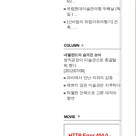
6/2...
유럽현대미술관여행 두째날 (독
일 ) ...
[신바람의 유럽아트여행기] 건
축......
네델란드의 숨겨진 보석
방직공장이 미술관으로 환골탈
퇴 했다.
[2012/07/09]
파리에서 만난 의외의 감동
예쁘지 않은 미술관은 지루하다
탁월한 안목으로 고른 대작의
향연