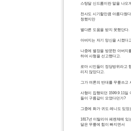
스탕달 신드롬이란 말을 나오게 한
천사도 시기할만큼 아름다웠다는
청했지만
별다른 도움을 받지 못했단다.
아버지는 자기 망신을 시켰다고
나중에 별장을 방문한 아버지를
하여 사형을 선고했다고.
로마 시민들이 정당방위라고 항
리지 않았다고.
그가 여론의 반대를 무릎쓰고
사형이 집행되던 1599.9.1
들이 구름같이 모였다던가?
그중에 화가 귀도 레니도 있었
1817년 이탈리아 페렌체에 
달은 무릎에 힘이 빠지면서