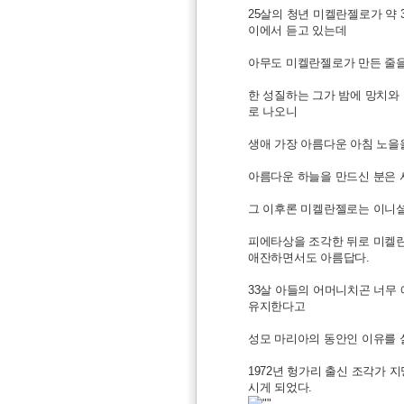
25살의 청년 미켈란젤로가 약
이에서 듣고 있는데
아무도 미켈란젤로가 만든 줄을
한 성질하는 그가 밤에 망치와
로 나오니
생애 가장 아름다운 아침 노을을
아름다운 하늘을 만드신 분은 
그 이후론 미켈란젤로는 이니셜
피에타상을 조각한 뒤로 미켈란
애잔하면서도 아름답다.
33살 아들의 어머니치곤 너무
유지한다고
성모 마리아의 동안인 이유를 
1972년 헝가리 출신 조각가
시게 되었다.