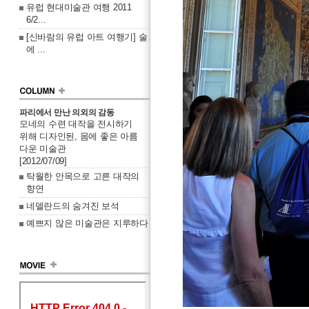
유럽 현대미술관 여행 2011
6/2...
[신바람의 유럽 아트 여행기] 술
에 ...
파리에서 만난 의외의 감동
모네의 수련 대작을 전시하기
위해 디자인된, 몸에 좋은 아름
다운 미술관
[2012/07/09]
탁월한 안목으로 고른 대작의
향연
네델란드의 숨겨진 보석
예쁘지 않은 미술관은 지루하다