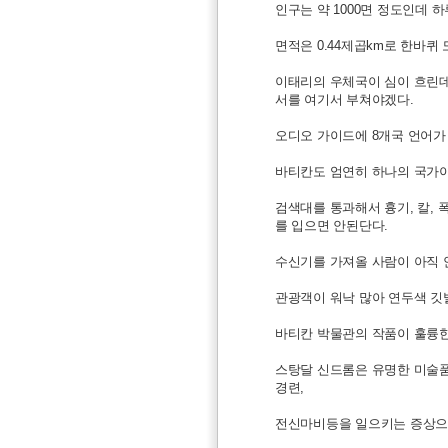
인구는 약 1000면 정도인데 
면적은 0.44제곱km로 한바퀴
이태리의 우체국이 심이 흐린데
서를 여기서 부쳐야겠다.
오디오 가이드에 8개국 언어가 
바티칸도 엄연히 하나의 국가이
검색대를 통과해서 흉기, 칼,
를 입으면 안된단다.
수신기를 가져올 사람이 아직
관광객이 워낙 많아 연두색 깃
바티칸 박물관의 작품이 훌륭한
스탕달 신드롬은 유명한 미술품
경련,
전신마비등을 일으키는 증상으로