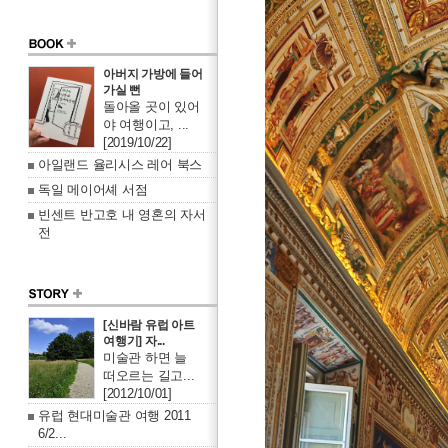
아버지 가방에 들어
가실 뻔
돌아올 곳이 있어
야 여행이고, ...
[2019/10/22]
아일랜드 율리시스 레어 북스
독일 메이어셰 서점
빈센트 반고호 내 영혼의 자서
전
[신바람 유럽 아트
여행기] 자...
미술관 하면 늘
떠오르는 길고...
[2012/10/01]
유럽 현대미술관 여행 2011
6/2...