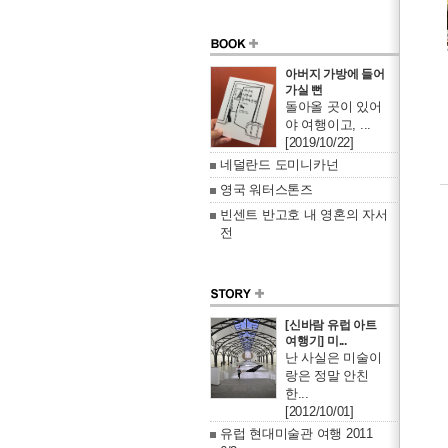
아버지 가방에 들어
가실 뻔
돌아올 곳이 있어
야 여행이고, ...
[2019/10/22]
네덜란드 도미니카넌
영국 워터스톤즈
빈센트 반고호 내 영혼의 자서
전
[신바람 유럽 아트
여행기] 미...
난 사실은 미술이
랑은 정말 안친
한...
[2012/10/01]
유럽 현대미술관 여행 2011