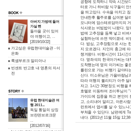
공항에 도착하니 약속 시간보다
터로 가니 하비람 식구들이 안
을 띄고있다. 수속을 마치고 
안내한후 활주로를 십여분 달리
아버지 가방에 들어
모니터에 암스테르담까지의 거리
가실 뻔
식사로는 비빔밥이 나왔다. 앞좌
돌아올 곳이 있어
밥에 고추장을 듬뿍 넣고 비벼
야 여행이고, ...
실험하는데 쓰면 딱이겠네. 비
[2019/10/22]
다. 밥심, 고추장힘으로 사는
가고싶은 유럽현대미술관 - 이
지 모르겠다. 지인의 충고에 
은화
챙겨왔다. 비행시간이 11시간
다. 옆좌석의 한국아가씨는 대
룩셈부르크 알리아나
도착했는데 옆의 아가씨는 좋은
빈센트 반고호 내 영혼의 자서
를린으로 가는 비행기 갈아타
전
신다. 미소유님은 가을바람님과
따라 여행의 퀄리티가 아주 달
자고. 1시간 30분정도 비행을 
호텔로 이동하며 조이투님이 "
가이드에 집중을 하고 본인이 본
유럽 현대미술관 여
고, 소리내어 알리고, 아픈사람
행 2011...
런트에서 엽서를 살 수 있느냐
독일 통일의 상징
부쳐줄 수 있단다. 남편에게 To 
브란덴브르크문
내다. (2011년 11월 15일 12;3
...
[2012/07/16]