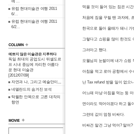
에 ...
먹을 것이 들어 있는 짐은 시
유럽 현대미술관 여행 2011
6/...
처음에 짐을 꾸릴 땐 과자에, 
유럽 현대미술관 여행 2011
6/2...
한국으로 돌아 올때가 돼니 가방
그렇다고 쇼핑을 많이 한것도 
그러마고 했다.
예쁘지 않은 미술관은 지루하다
독일 최대의 공업도시 뒤셀도르
오월님의 눈썰미에 내가 쇼핑 
프 시내 중심에 자리한 아름다
운 현대 미술관
아침을 먹고 로마 공항에서 수속을 
[2012/07/09]
자연과 나, 그리고 예술만이,,,
난 Tax refund 받을 일이 
네델란드의 숨겨진 보석
어느때 마냥 아침을 먹는 둥 
탁월한 안목으로 고른 대작의
향연
면이라도 먹어야겠다 하고 돌아
그런데 값이 엄청 비싸다.
비싸건 말건 그냥 먹어? 말어?