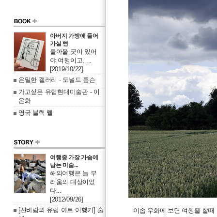
아버지 가방에 들어
가실 뻔
돌아올 곳이 있어
야 여행이고, ...
[2019/10/22]
은밀한 갤러리 - 도널드 톰슨
가고싶은 유럽현대미술관 - 이
은화
영국 블랙 웰
여행중 가장 가슴에
남는 미술...
해외여행은 늘 부
러움의 대상이었
다...
[2012/09/26]
[신바람의 유럽 아트 여행기] 술
이솝 우화에 보면 여행을 할때 