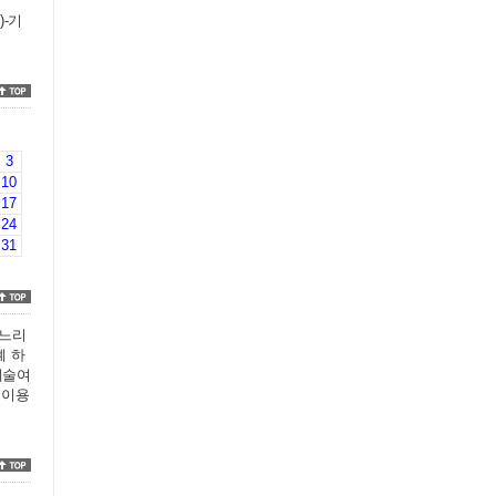
)-기
3
10
17
24
31
 느리
꼐 하
예술여
 이용