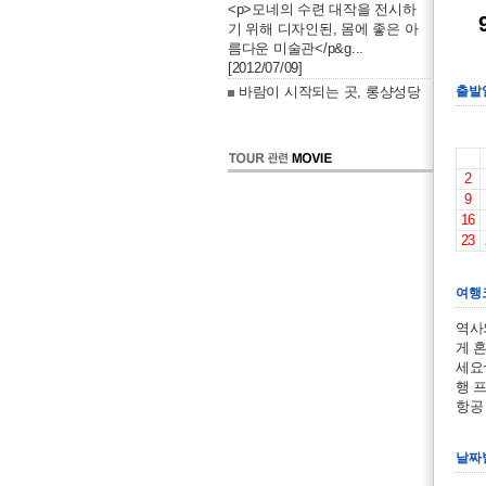
<p>모네의 수련 대작을 전시하
기 위해 디자인된, 몸에 좋은 아
름다운 미술관</p&g...
[2012/07/09]
바람이 시작되는 곳, 롱샹성당
출발
2
9
16
23
여행
역사
게 
세요
행 프
항공
날짜