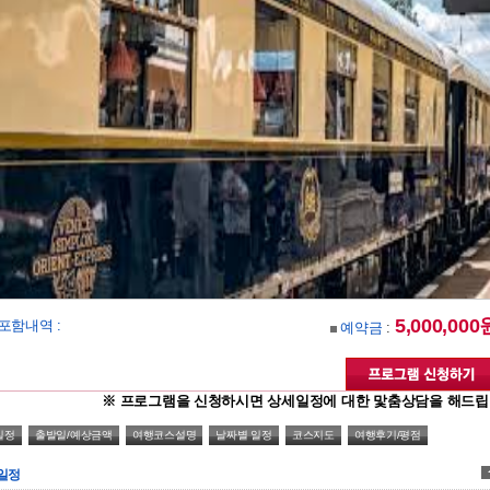
5,000,000
포함내역 :
예약금
:
※ 프로그램을 신청하시면 상세일정에 대한 맟춤상담을 해드립
일정
출발일/예상금액
여행코스설명
날짜별 일정
코스지도
여행후기/평점
일정