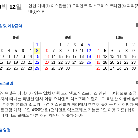
9
박
12
일
인천-기내(1)-이스탄불(2)-오리엔트 익스프레스 트레인(5)-파리(2
내(1)-인천
일 및 예상금액
8월
9월
10월
1
1
2
3
4
5
1
2
3
4
5
6
7
8
6
7
8
9
10
11
12
4
5
6
7
8
9
10
11
12
13
14
15
13
14
15
16
17
18
19
11
12
13
14
15
16
17
18
19
20
21
22
20
21
22
23
24
25
26
18
19
20
21
22
23
24
25
26
27
28
29
27
28
29
30
25
26
27
28
29
30
코스설명
와 수많은 이야기가 있는 열차 여행 오리엔트 익스프레스 안단테 여행으로 조금
혼자서 떠나는 특별한 열차 여행 오리엔트 익스프레스 열차, 그 특별한 여행에 함
~ 다양한 영화와 소설의 배경 이스탄불과 파리에서 천천히 즐기는 미각여행과 
로그램 가격 : 1인 4388만원 (오리엔트 익스프레스 기본룸 1인 이용 기준) 항공 :
 비지니스 클래스 * 4분 이상 예약시 인솔자 동반
별 일정