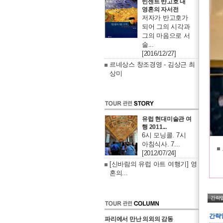
빈센트 반고호 내
영혼의 자서전
저자가 반고호가
되어 그의 시각과
그의 마음으로 서
술...
[2016/12/27]
르네상스 창조경영 - 김상근 최
상미
유럽 현대미술관 여
행 2011...
6시 모닝콜. 7시
아침식사. 7...
[2012/07/24]
[신바람의 유럽 아트 여행기] 영
혼의...
간략
간략
파리에서 만난 의외의 감동