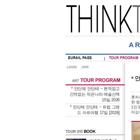
A
* 
* 안단체 안단테 ~ 본적없고
간적없는 작은나라 예술산책
혼자서
15일 2026
한 
* 안단체 안단테 ~ 유럽 그랜
1인 
이상
드 아트여행 17일 [2026]