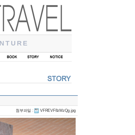
NTURE
첨부파일 :
VFREVF8zMzQg.jpg