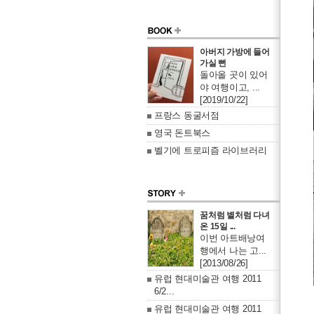
아버지 가방에 들어
가실 뻔
돌아올 곳이 있어
야 여행이고, ...
[2019/10/22]
프랑스 동굴서점
영국 돈트북스
벨기에 트로피즘 라이브러리
꿈처럼 별처럼 다녀
온 15일 ...
이번 아트배낭여
행에서 나는 고...
[2013/08/26]
유럽 현대미술관 여행 2011
6/2...
유럽 현대미술관 여행 2011