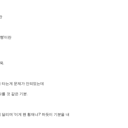
란
행'이란
욱.
를 타는게 문제가 안되었는데
를 것 같은 기분.
리며 '이게 왠 횡재냐?' 하듯이 기분을 내