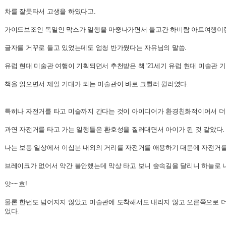
차를 잘못타서 고생을 하였다고.
가이드보조인 독일인 막스가 일행을 마중나가면서 들고간 하비람 아트여행이
글자를 거꾸로 들고 있었는데도 엄청 반가웠다는 자유님의 말씀.
유럽 현대 미술관 여행이 기획되면서 추천받은 책 '21세기 유럽 현대 미술관 기
책을 읽으면서 제일 기대가 되는 미술관이 바로 크륄러 뮐러였다.
특히나 자전거를 타고 미술까지 간다는 것이 아이디어가 환경친화적이어서 더
과연 자전거를 타고 가는 일행들은 환호성을 질러대면서 아이가 된 것 같았다.
나는 보통 일상에서 이십분 내외의 거리를 자전거를 애용하기 대문에 자전거
브레이크가 없어서 약간 불안했는데 막상 타고 보니 숲속길을 달리니 하늘로 나
얏~~호!
물론 한번도 넘어지지 않았고 미술관에 도착해서도 내리지 않고 오른쪽으로 더 달
었다.