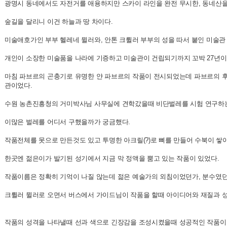
광명시 동네에서도 자전거를 애용하지만 스카이 라인을 완전 무시한, 동네산
숲길을 달리니 이건 하늘과 땅 차이다.
미술애호가인 부부 헬레네 뮐러와, 안톤 크륄러 부부의 성을 따서 붙인 미술관 
개인이 소장한 미술품을 나라에 기증하고 미술관이 건립되기까지 꼬박 27년이
마침 파브르의 곤충기로 유명한 얀 파브르의 작품이 전시되었는데 파브르의 후
관이었다.
수원 농촌진흥청의 거미박사님 사무실에 견학갔을때 비단벌레를 시험 연구하
이많은 벌레를 어디서 구했을까가 궁금했다.
작품전체를 못으로 만든것도 있고 투명한 아크릴(?)로 뼈를 만들어 수북이 쌓
한곳엔 젊은이가 발기된 성기에서 지금 막 정액을 뿜고 있는 작품이 있었다.
작품이름은 정확히 기억이 나질 않는데 젊은 예술가의 외침이었던가, 분수였던가.
크륄러 뮐러로 오면서 버스에서 가이드님이 작품을 할때 아이디어와 재질과 성
작품의 성격을 나타낼때 선과 색으로 긴장감을 조성시켰을때 성공적인 작품